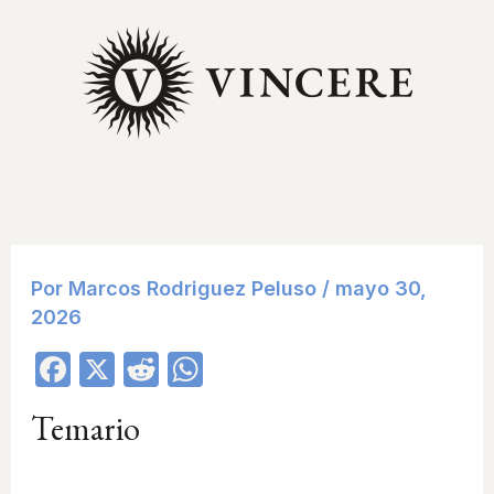
Ir
al
contenido
Por
Marcos Rodriguez Peluso
/
mayo 30,
2026
F
X
R
W
a
e
h
Temario
c
d
at
e
di
s