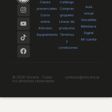
Clases
Catálogo
I
Y
T
F
Aula
presenciales
Compras
n
o
i
a
virtual
Curso
grupales
s
u
k
c
VinceWiki
online
Lineas de
t
t
t
e
Biblioteca
Artículos
productos
a
u
o
b
Digital
Equipamiento
Términos
g
b
k
o
Mi cuenta
y
r
e
o
condiciones
a
k
m
© 2026 Vincere · Todos
contacto@vincere.ar
los derechos reservados