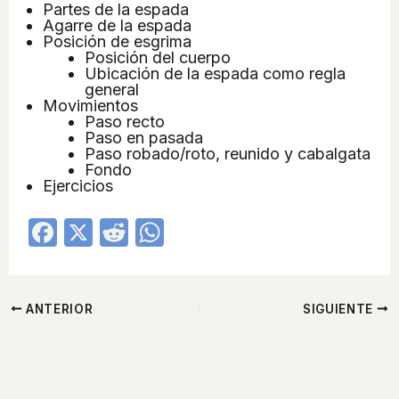
b
t
A
Partes de la espada
Agarre de la espada
o
p
Posición de esgrima
Posición del cuerpo
o
p
Ubicación de la espada como regla
general
k
Movimientos
Paso recto
Paso en pasada
Paso robado/roto, reunido y cabalgata
Fondo
Ejercicios
F
X
R
W
a
e
h
c
d
at
e
di
s
ANTERIOR
SIGUIENTE
b
t
A
o
p