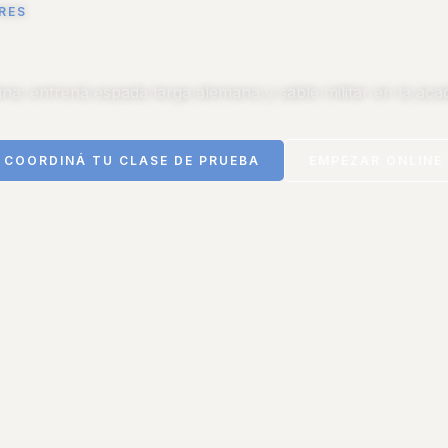
RES
a: entrená espada larga alemana y sable militar en la aca
COORDINÁ TU CLASE DE PRUEBA
EMPEZAR ONLINE