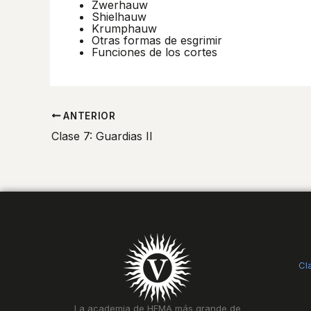
Zwerhauw
Shielhauw
Krumphauw
Otras formas de esgrimir
Funciones de los cortes
ANTERIOR
Clase 7: Guardias II
Cl
La academia de HEMA más grande de