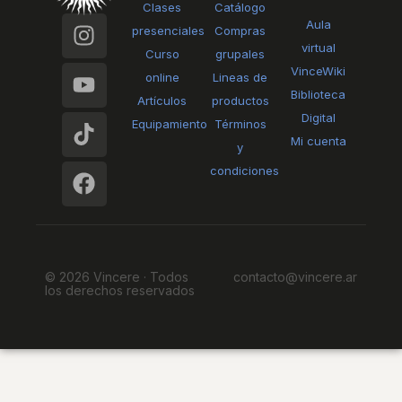
Clases
Catálogo
I
Y
T
F
Aula
presenciales
Compras
n
o
i
a
virtual
Curso
grupales
s
u
k
c
VinceWiki
online
Lineas de
t
t
t
e
Biblioteca
Artículos
productos
a
u
o
b
Digital
Equipamiento
Términos
g
b
k
o
Mi cuenta
y
r
e
o
condiciones
a
k
m
© 2026 Vincere · Todos
contacto@vincere.ar
los derechos reservados