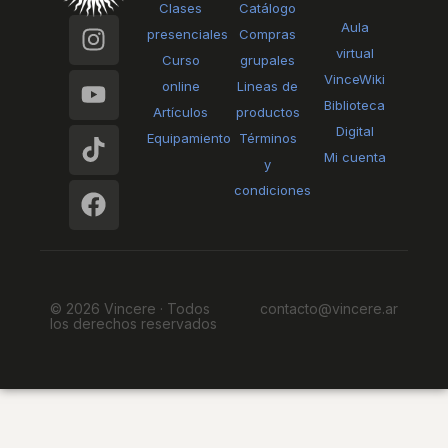
Clases
Catálogo
I
Y
T
F
Aula
presenciales
Compras
n
o
i
a
virtual
Curso
grupales
s
u
k
c
VinceWiki
online
Lineas de
t
t
t
e
Biblioteca
Artículos
productos
a
u
o
b
Digital
Equipamiento
Términos
g
b
k
o
Mi cuenta
y
r
e
o
condiciones
a
k
m
© 2026 Vincere · Todos
contacto@vincere.ar
los derechos reservados