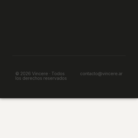
© 2026 Vincere · Todos
contacto@vincere.ar
los derechos reservados