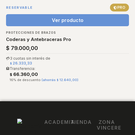
PRO
RESERVABLE
Ver producto
PROTECCIONES DE BRAZOS
Coderas y Antebraceras Pro
$
79.000,00
💳
3 cuotas sin interés de
26.333,33
$
🏦
Transferencia:
66.360,00
$
16% de descuento
(ahorrás
12.640,00
)
$
ACADEMIA
TIENDA
ZONA
VINCERE