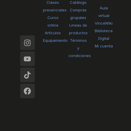
Clases
Catálogo
Aula
presenciales
Compras
virtual
Curso
grupales
VinceWiki
online
Lineas de
Biblioteca
Artículos
productos
I
Y
T
F
Digital
Equipamiento
Términos
n
o
i
a
Mi cuenta
y
s
u
k
c
condiciones
t
t
t
e
a
u
o
b
g
b
k
o
r
e
o
a
k
m