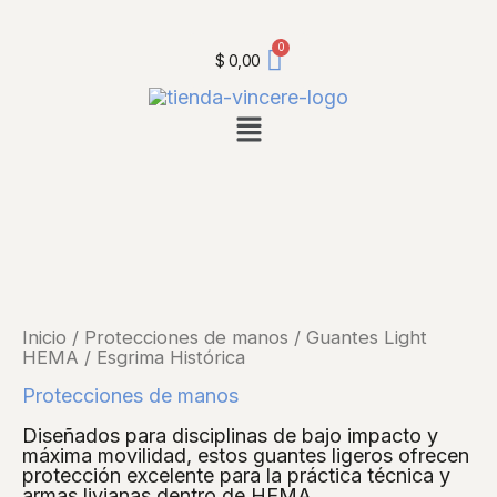
Ir
al
contenido
$
0,00
Guantes
Light
HEMA
/
Esgrima
Histórica
cantidad
Inicio
/
Protecciones de manos
/ Guantes Light
HEMA / Esgrima Histórica
Protecciones de manos
Diseñados para disciplinas de bajo impacto y
máxima movilidad, estos guantes ligeros ofrecen
protección excelente para la práctica técnica y
armas livianas dentro de HEMA.