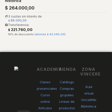
histórica
$
264.000,00
💳
3 cuotas sin interés de
88.000,00
$
🏦
Transferencia:
221.760,00
$
16% de descuento
(ahorrás
42.240,00
)
$
ACADEMIA
TIENDA
ZONA
VINCERE
Clases
Catálogo
Aula
presenciales
Compras
virtual
Curso
grupales
VinceWiki
online
Lineas de
Biblioteca
Artículos
productos