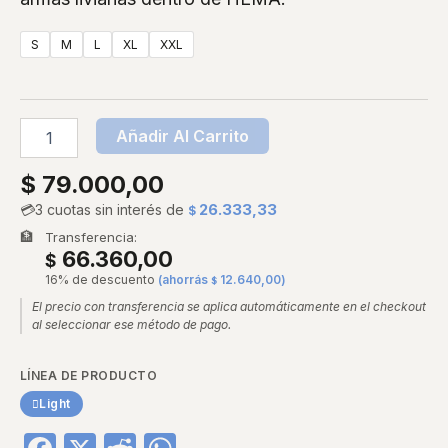
S
M
L
XL
XXL
Añadir Al Carrito
$
79.000,00
💳
3 cuotas sin interés de
26.333,33
$
🏦
Transferencia:
66.360,00
$
16% de descuento
(ahorrás
12.640,00
)
$
El precio con transferencia se aplica automáticamente en el checkout
al seleccionar ese método de pago.
LÍNEA DE PRODUCTO
Light