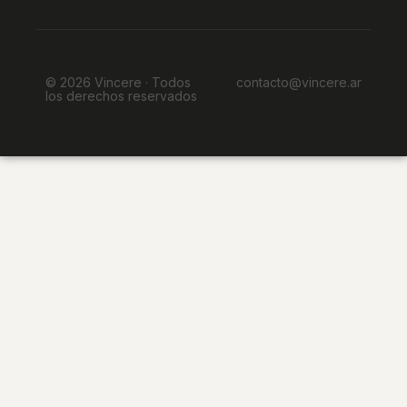
© 2026 Vincere · Todos
contacto@vincere.ar
los derechos reservados