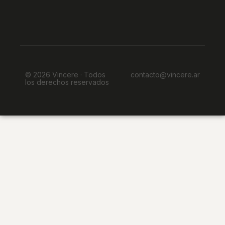
© 2026 Vincere · Todos
contacto@vincere.ar
los derechos reservados