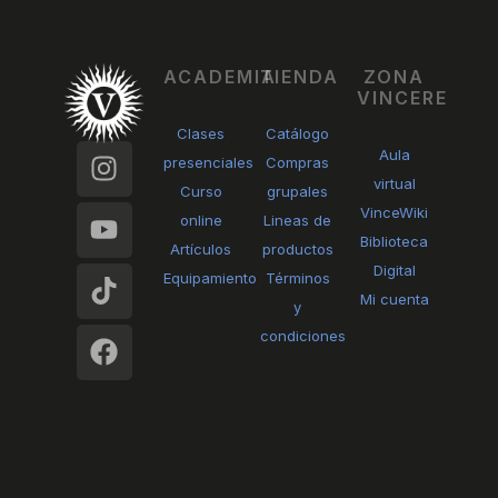
ACADEMIA
TIENDA
ZONA
VINCERE
Clases
Catálogo
I
Y
T
F
Aula
presenciales
Compras
n
o
i
a
virtual
Curso
grupales
s
u
k
c
VinceWiki
online
Lineas de
t
t
t
e
Biblioteca
Artículos
productos
a
u
o
b
Digital
Equipamiento
Términos
g
b
k
o
Mi cuenta
y
r
e
o
condiciones
a
k
m