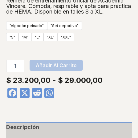
Remera de entrenamiento oficial de Academia
Vincere. Cómoda, respirable y apta para práctica
de HEMA. Disponible en talles S a XL.
"Algodón peinado"
"Set deportivo"
"S"
"M"
"L"
"XL"
"XXL"
Añadir Al Carrito
$
23.200,00
-
$
29.000,00
Facebook
X
Reddit
WhatsApp
Descripción